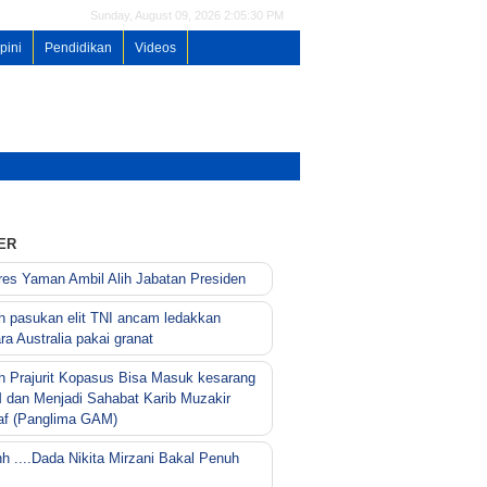
Sunday, August 09, 2026 2:05:30 PM
pini
Pendidikan
Videos
ER
es Yaman Ambil Alih Jabatan Presiden
h pasukan elit TNI ancam ledakkan
ara Australia pakai granat
h Prajurit Kopasus Bisa Masuk kesarang
dan Menjadi Sahabat Karib Muzakir
f (Panglima GAM)
h ....Dada Nikita Mirzani Bakal Penuh