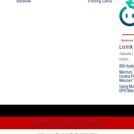
Beranda
Posting Lama
Listri
Jakarta 
listrik...
BRI Had
Menteri 
Usaha Pe
Menteri"
Uang Mu
DPD Ma
Social Media
|
Social Media
|
Social Media