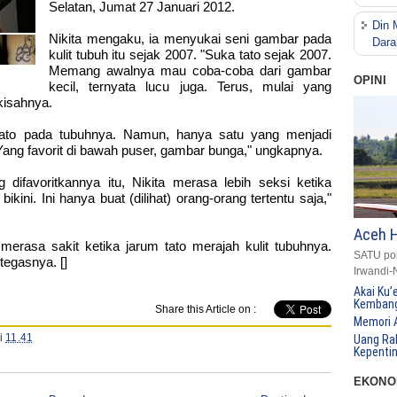
Selatan, Jumat 27 Januari 2012.
Din 
Nikita mengaku, ia menyukai seni gambar pada
Dara
kulit tubuh itu sejak 2007. "Suka tato sejak 2007.
Memang awalnya mau coba-coba dari gambar
OPINI
kecil, ternyata lucu juga. Terus, mulai yang
kisahnya.
 tato pada tubuhnya. Namun, hanya satu yang menjadi
 Yang favorit di bawah puser, gambar bunga," ungkapnya.
ifavoritkannya itu, Nikita merasa lebih seksi ketika
bikini. Ini hanya buat (dilihat) orang-orang tertentu saja,"
Aceh 
merasa sakit ketika jarum tato merajah kulit tubuhnya.
SATU po
 tegasnya. []
Irwandi-
Akai Ku’
Kembang
Share this Article on :
Memori 
i
11.41
Uang Ra
Kepenti
EKONO