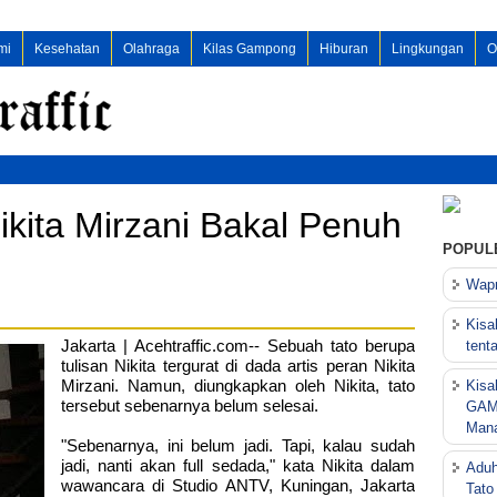
mi
Kesehatan
Olahraga
Kilas Gampong
Hiburan
Lingkungan
O
ikita Mirzani Bakal Penuh
POPUL
Wapr
Kisa
Jakarta | Acehtraffic.com-- Sebuah tato berupa
tent
tulisan Nikita tergurat di dada artis peran Nikita
Mirzani. Namun, diungkapkan oleh Nikita, tato
Kisa
tersebut sebenarnya belum selesai.
GAM 
Mana
"Sebenarnya, ini belum jadi. Tapi, kalau sudah
jadi, nanti akan full sedada," kata Nikita dalam
Aduh
wawancara di Studio ANTV, Kuningan, Jakarta
Tato