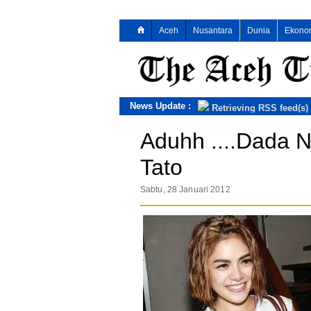
Aceh
Nusantara
Dunia
Ekono
News Update :
Retrieving RSS feed(s)
Aduhh ....Dada N
Tato
Sabtu, 28 Januari 2012